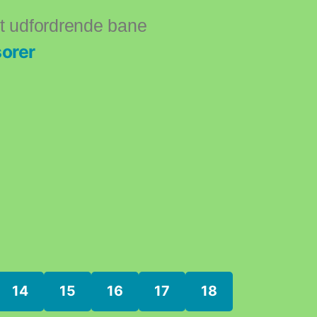
 udfordrende bane
orer
14
15
16
17
18