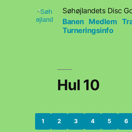
Skip
Søhøjlandets Disc Go
to
Banen
Medlem
Tr
content
Turneringsinfo
Hul 10
1
2
3
4
5
6