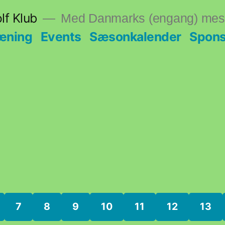
lf Klub
Med Danmarks (engang) mest
æning
Events
Sæsonkalender
Spons
7
8
9
10
11
12
13