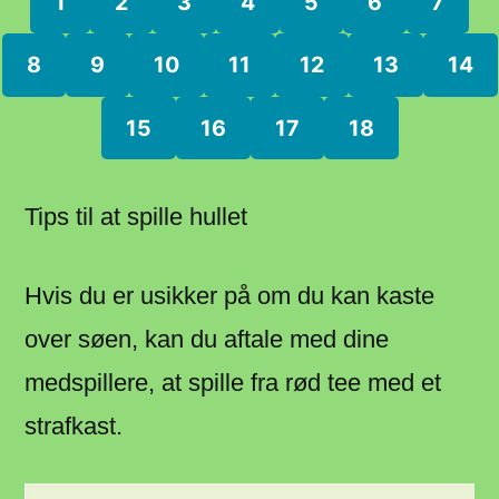
1
2
3
4
5
6
7
8
9
10
11
12
13
14
15
16
17
18
Tips til at spille hullet
Hvis du er usikker på om du kan kaste
over søen, kan du aftale med dine
medspillere, at spille fra rød tee med et
strafkast.