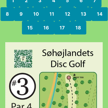
1
2
3
4
5
6
7
8
9
10
11
12
13
14
15
16
17
18