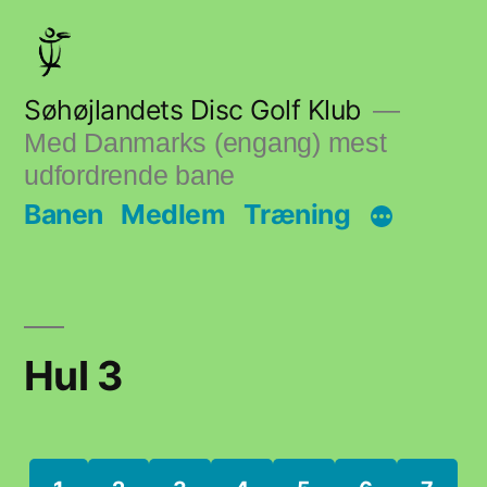
Skip
to
content
Søhøjlandets Disc Golf Klub
Med Danmarks (engang) mest
udfordrende bane
Banen
Medlem
Træning
Hul 3