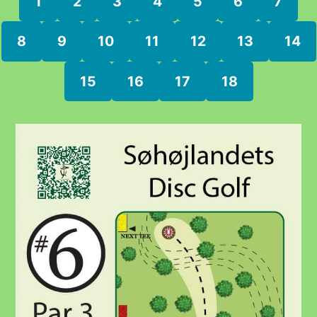
1
2
3
4
5
6
7
8
9
10
11
12
13
14
15
16
17
18