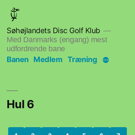
Skip
to
content
Søhøjlandets Disc Golf Klub
Med Danmarks (engang) mest
udfordrende bane
Banen
Medlem
Træning
Hul 6